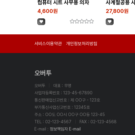
컴퓨터 시트 사무용 의자
사계절공용 
e스포츠 의자 팔걸이
기숙사
4,600원
27,800원
팔꿈치 받침대 높이
스펀지 쿠션
서비스이용약관
개인정보처리방침
오버투
오버투
|
대표 : 무명
사업자등록번호 : 123-45-67890
통신판매업신고번호 : 제 OO구 - 123호
부가통신사업신고번호 : 12345호
주소 : OO도 OO시 OO구 OO동 123-45
TEL : 02-123-4567
|
FAX : 02-123-4568
E-mail :
정보책임자 E-mail